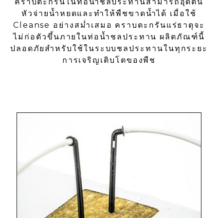
คราบตะกรันในท่อน้ำชลประทานสามารถอุดตัน
หัวจ่ายน้ำหยดและทำให้พืชขาดน้ำได้ เมื่อใช้
Cleanse อย่างสม่ำเสมอ คราบตะกรันแร่ธาตุจะ
ไม่ก่อตัวขึ้นภายในท่อน้ำชลประทาน ผลิตภัณฑ์นี้
ปลอดภัยสำหรับใช้ในระบบชลประทานในทุกระยะ
การเจริญเติบโตของพืช