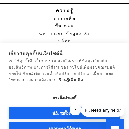
ความรู้
ตารางฟีด
ขั้น ตอน
ฉลาก และ ข้อมูลSDS
บล็อก
ศูนย์รวมผู้ปลูก™
เกี่ยวกับคุกกี้บนเว็บไซต์นี้
เราใช้คุกกี้เพื่อเก็บรวบรวม และวิเคราะห์ข้อมูลเกี่ยวกับ
แบบ ฟอร์ม
ประสิทธิภาพ และการใช้งานของเว็บไซต์เพื่อมอบคุณสมบัติ
แอปพลิเคชันตัวแทนจําหน่าย
ของโซเชียลมีเดีย รวมทั้งเพื่อปรับปรุง ปรับแต่งเนื้อหา และ
ผู้ปลูกเชิงพาณิชย์
โฆษณาตามความต้องการ
เรียนรู้เพิ่มเติม
นโยบายการคืนสินค้า
นโยบายความเป็นส่วนตัว
การตั้งค่าคุกกี้
เงื่อนไขการใช้งาน
ชอบด้วยกฎหมาย
ปฏิเสธทั้งหมด
แผนผังเว็บไซต์
อนุญาตคุกกี้ทั้งหมด