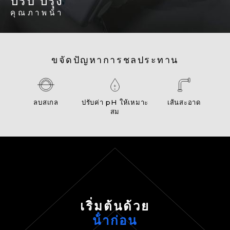
ปรับ ปรุง
คุณภาพน้ํา
ขจัดปัญหาการชลประทาน
ลบสเกล
ปรับค่า pH ให้เหมาะ
เส้นสะอาด
สม
เริ่มต้นด้วย
น้ําก่อน