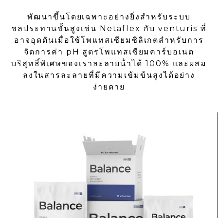
พัฒนาขึ้นโดยเฉพาะอย่างยิ่งสําหรับระบบ
ชลประทานขั้นสูงเช่น Netaflex กับ venturis ที่
อาจอุดตันเมื่อใช้โพแทสเซียมซิลิเกตสําหรับการ
จัดการค่า pH สูตรโพแทสเซียมคาร์บอเนต
บริสุทธิ์พิเศษของเราละลายน้ําได้ 100% และผสม
ลงในสารละลายที่มีความเข้มข้นสูงได้อย่าง
ง่ายดาย